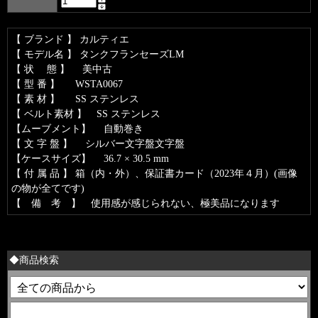
【 ブランド 】 カルティエ
【 モデル名 】 タンクフランセーズLM
【 状 態 】 美中古
【 型 番 】 WSTA0067
【 素 材 】 SS ステンレス
【 ベルト素材 】 SS ステンレス
【ムーブメント】 自動巻き
【 文 字 盤 】 シルバー文字盤文字盤
【ケースサイズ】 36.7 × 30.5 mm
【 付 属 品 】 箱（内・外）、保証書カード（2023年４月）(画像
の物が全てです)
【 備 考 】 使用感が感じられない、極美品になります
◆商品検索