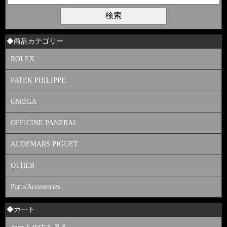
◆商品カテゴリー
ROLEX
PATEK PHILIPPE
OMEGA
OFFICINE PANERAI
AUDEMARS PIGUET
OTHER
Parts/Accessories
◆カート